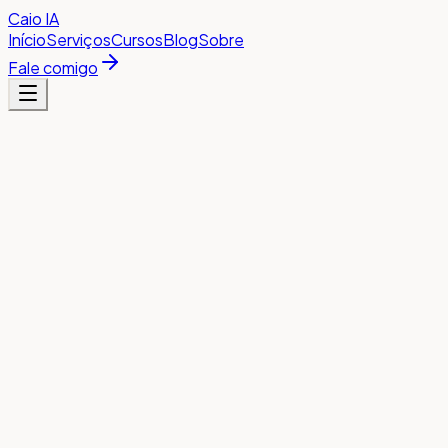
Caio
IA
Início
Serviços
Cursos
Blog
Sobre
Fale comigo
Imersão online e ao vivo · Sábado, 08 de agosto, das 9h às
17h