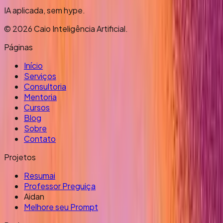
IA aplicada, sem hype.
©
2026
Caio Inteligência Artificial.
Páginas
Início
Serviços
Consultoria
Mentoria
Cursos
Blog
Sobre
Contato
Projetos
Resumai
Professor Preguiça
Aidan
Melhore seu Prompt